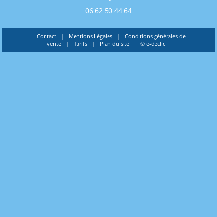
06 62 50 44 64
Contact
|
Mentions Légales
|
Conditions générales de
vente
|
Tarifs
|
Plan du site
© e-declic